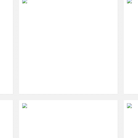
IMME DES
MICHEL MONTECROSSA
L
WEITER
CHEN
DYLEM - MELODIC-GOTHIC-
ROCK/HARDROCK AUS DER SCHWEIZ