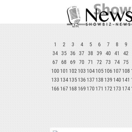
1
2
3
4
5
6
7
8
9
34
35
36
37
38
39
40
41
42
67
68
69
70
71
72
73
74
75
100
101
102
103
104
105
106
107
108
133
134
135
136
137
138
139
140
141
166
167
168
169
170
171
172
173
174