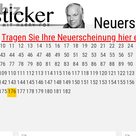
Neuers
Tragen Sie Ihre Neuerscheinung hier e
10
11
12
13
14
15
16
17
18
19
20
21
22
23
24
43
44
45
46
47
48
49
50
51
52
53
54
55
56
57
76
77
78
79
80
81
82
83
84
85
86
87
88
89
90
109
110
111
112
113
114
115
116
117
118
119
120
121
122
123
142
143
144
145
146
147
148
149
150
151
152
153
154
155
156
175
176
177
178
179
180
181
182