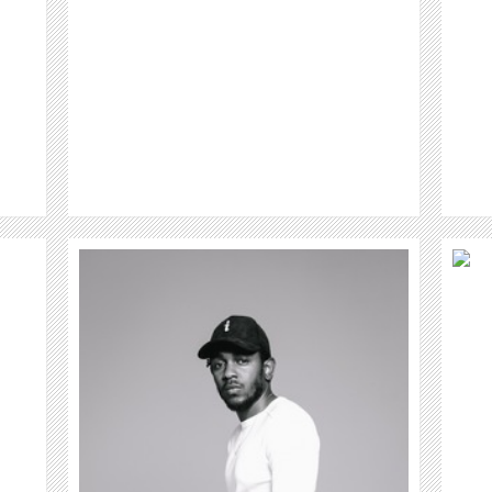
WEITER
VIDEO
TLICHT
VELVET STEEL VERÖFFENTLICHEN IHR
ED
4. STUDIO-ALBUM "THUNDEROUS
RAIN"