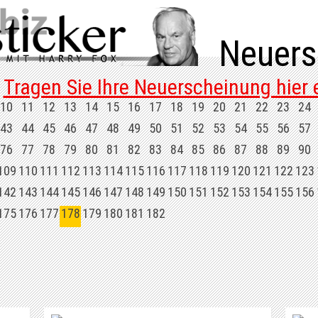
Neuers
Tragen Sie Ihre Neuerscheinung hier e
10
11
12
13
14
15
16
17
18
19
20
21
22
23
24
43
44
45
46
47
48
49
50
51
52
53
54
55
56
57
76
77
78
79
80
81
82
83
84
85
86
87
88
89
90
109
110
111
112
113
114
115
116
117
118
119
120
121
122
123
142
143
144
145
146
147
148
149
150
151
152
153
154
155
156
175
176
177
178
179
180
181
182