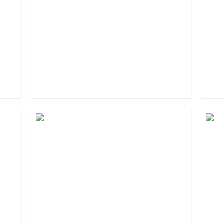
WEITER
 IM
SUSANN KAISER - IHRE
BRANDAKTUELLE SINGLE 2016!