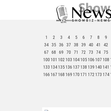
1
2
3
4
5
6
7
8
9
34
35
36
37
38
39
40
41
42
67
68
69
70
71
72
73
74
75
100
101
102
103
104
105
106
107
108
133
134
135
136
137
138
139
140
141
166
167
168
169
170
171
172
173
174