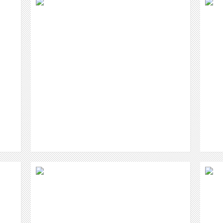
SSE V
MIRA SOUND GERMANY
VERÖFFENTLICHT CD VON MICHEL
MONTECROSSA'S NEUJAHRS-
SYMPHONIE 'TRU
WEITER
 EINE
CHRISTIAN GERHAHER SINGT
H HAT´
VOLKSLIEDER