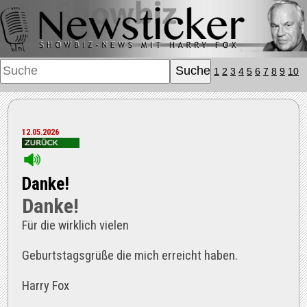
1
2
3
4
5
6
7
8
9
10
12.05.2026
Danke!
Danke!
Für die wirklich vielen
Geburtstagsgrüße die mich erreicht haben.
Harry Fox