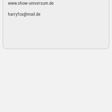
www.show-universum.de
harryfox@mail.de