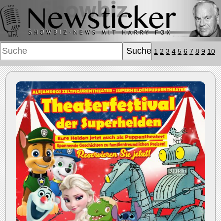
1
2
3
4
5
6
7
8
9
10