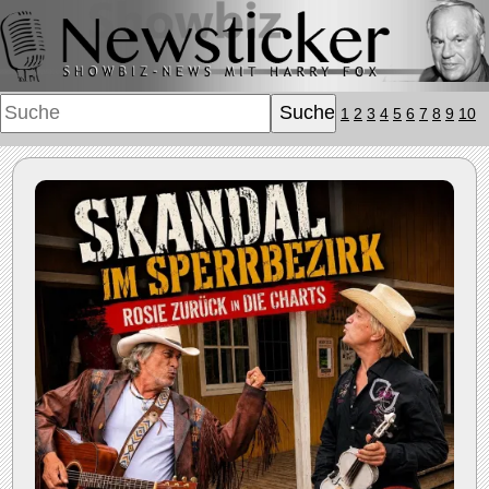
1
2
3
4
5
6
7
8
9
10