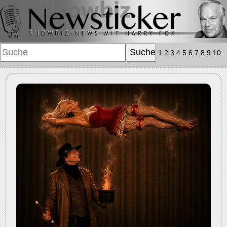
1
2
3
4
5
6
7
8
9
10