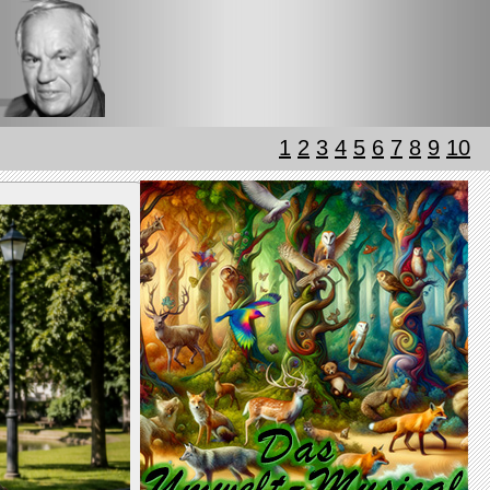
1
2
3
4
5
6
7
8
9
10