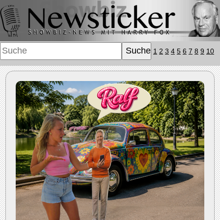
1
2
3
4
5
6
7
8
9
10