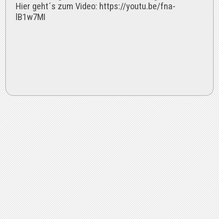
Hier geht´s zum Video: https://youtu.be/fna-
lB1w7MI