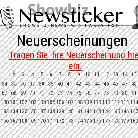
Neuerscheinungen
Tragen Sie Ihre Neuerscheinung hie
ein.
1
2
3
4
5
6
7
8
9
10
11
12
13
14
15
34
35
36
37
38
39
40
41
42
43
44
45
46
47
48
67
68
69
70
71
72
73
74
75
76
77
78
79
80
81
100
101
102
103
104
105
106
107
108
109
110
111
112
113
11
133
134
135
136
137
138
139
140
141
142
143
144
145
146
14
166
167
168
169
170
171
172
173
174
175
176
177
178
179
18