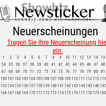
Neuerscheinungen
Tragen Sie Ihre Neuerscheinung hie
ein.
1
2
3
4
5
6
7
8
9
10
11
12
13
14
15
34
35
36
37
38
39
40
41
42
43
44
45
46
47
48
67
68
69
70
71
72
73
74
75
76
77
78
79
80
81
100
101
102
103
104
105
106
107
108
109
110
111
112
113
11
133
134
135
136
137
138
139
140
141
142
143
144
145
146
14
166
167
168
169
170
171
172
173
174
175
176
177
178
179
18