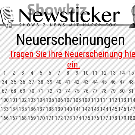
Neuerscheinungen
Tragen Sie Ihre Neuerscheinung hie
ein.
1
2
3
4
5
6
7
8
9
10
11
12
13
14
15
34
35
36
37
38
39
40
41
42
43
44
45
46
47
48
67
68
69
70
71
72
73
74
75
76
77
78
79
80
81
100
101
102
103
104
105
106
107
108
109
110
111
112
113
11
133
134
135
136
137
138
139
140
141
142
143
144
145
146
14
166
167
168
169
170
171
172
173
174
175
176
177
178
179
18