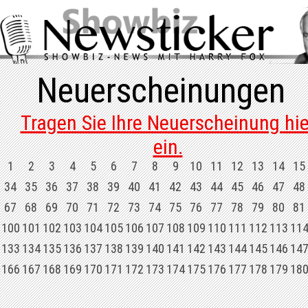
Neuerscheinungen
Tragen Sie Ihre Neuerscheinung hie
ein.
1
2
3
4
5
6
7
8
9
10
11
12
13
14
15
34
35
36
37
38
39
40
41
42
43
44
45
46
47
48
67
68
69
70
71
72
73
74
75
76
77
78
79
80
81
100
101
102
103
104
105
106
107
108
109
110
111
112
113
11
133
134
135
136
137
138
139
140
141
142
143
144
145
146
14
166
167
168
169
170
171
172
173
174
175
176
177
178
179
18