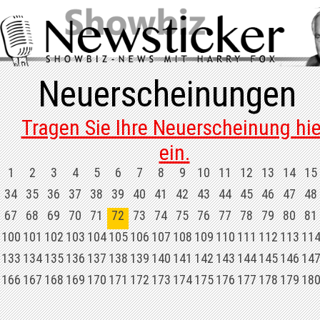
Neuerscheinungen
Tragen Sie Ihre Neuerscheinung hie
ein.
1
2
3
4
5
6
7
8
9
10
11
12
13
14
15
34
35
36
37
38
39
40
41
42
43
44
45
46
47
48
67
68
69
70
71
72
73
74
75
76
77
78
79
80
81
100
101
102
103
104
105
106
107
108
109
110
111
112
113
11
133
134
135
136
137
138
139
140
141
142
143
144
145
146
14
166
167
168
169
170
171
172
173
174
175
176
177
178
179
18