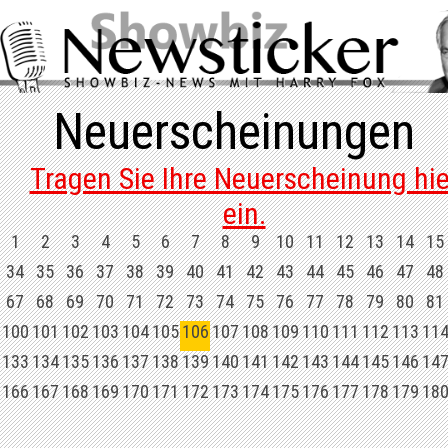
Neuerscheinungen
Tragen Sie Ihre Neuerscheinung hie
ein.
1
2
3
4
5
6
7
8
9
10
11
12
13
14
15
34
35
36
37
38
39
40
41
42
43
44
45
46
47
48
67
68
69
70
71
72
73
74
75
76
77
78
79
80
81
100
101
102
103
104
105
106
107
108
109
110
111
112
113
11
133
134
135
136
137
138
139
140
141
142
143
144
145
146
14
166
167
168
169
170
171
172
173
174
175
176
177
178
179
18