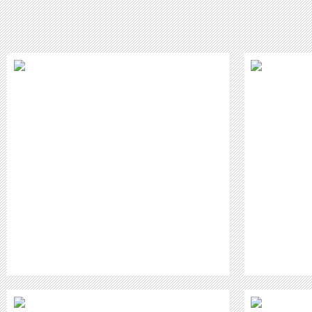
E
UNSAGBAR FREI - DIE NEUE SINGLE
VON "DER ROSENHAMMER"
WEITER
VIDEO