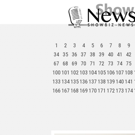
1
2
3
4
5
6
7
8
9
34
35
36
37
38
39
40
41
42
67
68
69
70
71
72
73
74
75
100
101
102
103
104
105
106
107
108
133
134
135
136
137
138
139
140
141
166
167
168
169
170
171
172
173
174