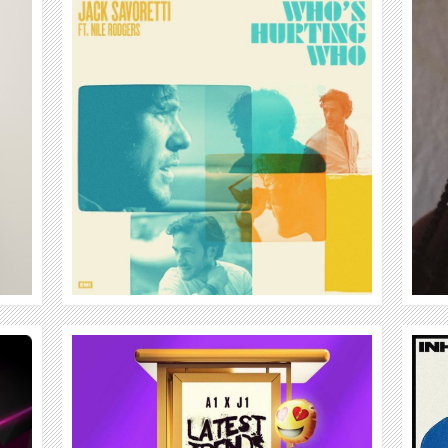
RAY BLK
WEITER
INHALER