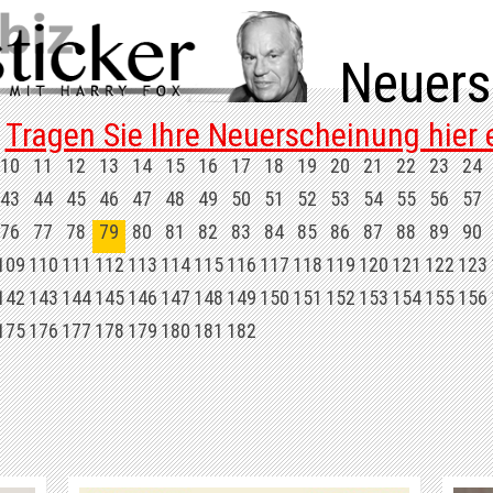
Neuers
Tragen Sie Ihre Neuerscheinung hier e
10
11
12
13
14
15
16
17
18
19
20
21
22
23
24
43
44
45
46
47
48
49
50
51
52
53
54
55
56
57
76
77
78
79
80
81
82
83
84
85
86
87
88
89
90
109
110
111
112
113
114
115
116
117
118
119
120
121
122
123
142
143
144
145
146
147
148
149
150
151
152
153
154
155
156
175
176
177
178
179
180
181
182