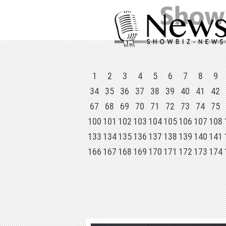
1
2
3
4
5
6
7
8
9
34
35
36
37
38
39
40
41
42
67
68
69
70
71
72
73
74
75
100
101
102
103
104
105
106
107
108
133
134
135
136
137
138
139
140
141
166
167
168
169
170
171
172
173
174