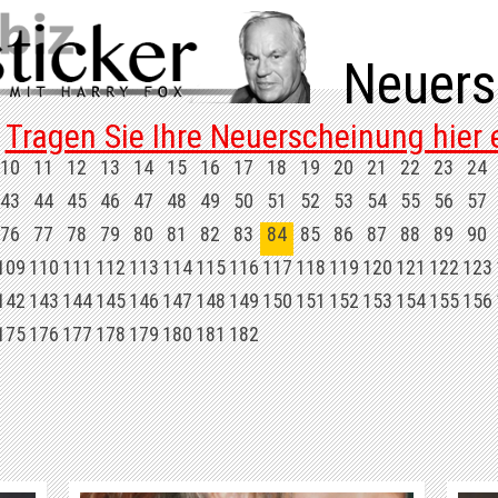
Neuers
Tragen Sie Ihre Neuerscheinung hier e
10
11
12
13
14
15
16
17
18
19
20
21
22
23
24
43
44
45
46
47
48
49
50
51
52
53
54
55
56
57
76
77
78
79
80
81
82
83
84
85
86
87
88
89
90
109
110
111
112
113
114
115
116
117
118
119
120
121
122
123
142
143
144
145
146
147
148
149
150
151
152
153
154
155
156
175
176
177
178
179
180
181
182