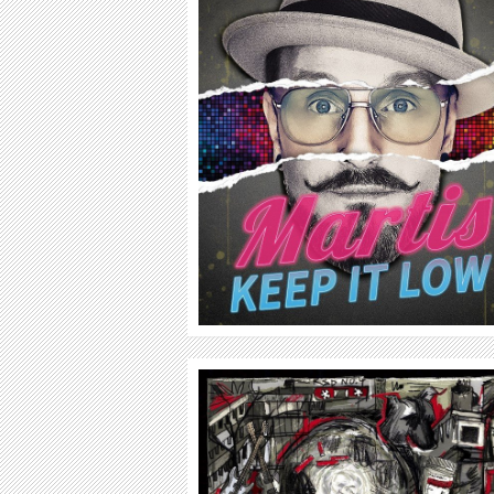
MARTIS
TUJAMO
WEITER
WEITER
HAZE
WINCENT WEISS