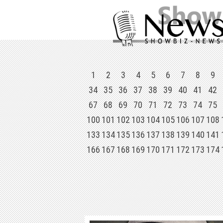
1
2
3
4
5
6
7
8
9
34
35
36
37
38
39
40
41
42
67
68
69
70
71
72
73
74
75
100
101
102
103
104
105
106
107
108
133
134
135
136
137
138
139
140
141
166
167
168
169
170
171
172
173
174