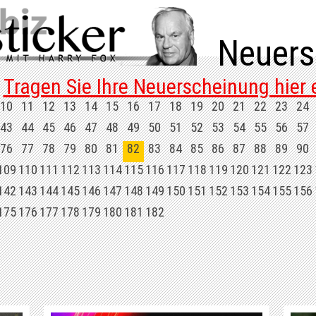
Neuers
Tragen Sie Ihre Neuerscheinung hier e
10
11
12
13
14
15
16
17
18
19
20
21
22
23
24
43
44
45
46
47
48
49
50
51
52
53
54
55
56
57
76
77
78
79
80
81
82
83
84
85
86
87
88
89
90
109
110
111
112
113
114
115
116
117
118
119
120
121
122
123
142
143
144
145
146
147
148
149
150
151
152
153
154
155
156
175
176
177
178
179
180
181
182