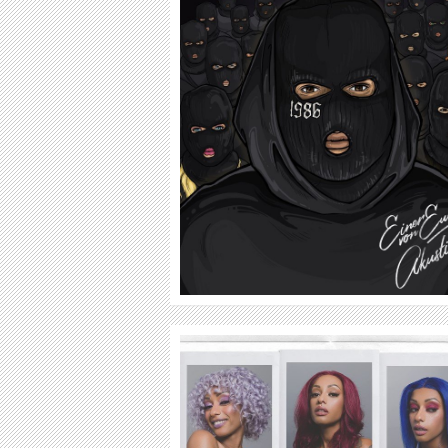
1986ZIG
BAINSHE
WEITER
WEITER
NURA
JAN DELAY