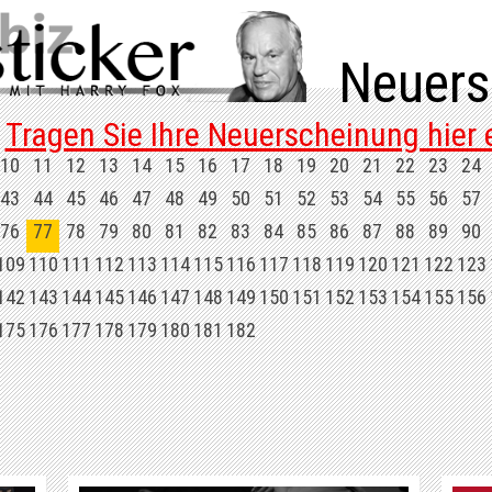
Neuers
Tragen Sie Ihre Neuerscheinung hier e
10
11
12
13
14
15
16
17
18
19
20
21
22
23
24
43
44
45
46
47
48
49
50
51
52
53
54
55
56
57
76
77
78
79
80
81
82
83
84
85
86
87
88
89
90
109
110
111
112
113
114
115
116
117
118
119
120
121
122
123
142
143
144
145
146
147
148
149
150
151
152
153
154
155
156
175
176
177
178
179
180
181
182