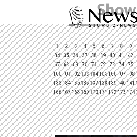
1
2
3
4
5
6
7
8
9
34
35
36
37
38
39
40
41
42
67
68
69
70
71
72
73
74
75
100
101
102
103
104
105
106
107
108
133
134
135
136
137
138
139
140
141
166
167
168
169
170
171
172
173
174