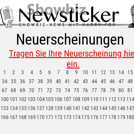
Neuerscheinungen
Tragen Sie Ihre Neuerscheinung hie
ein.
1
2
3
4
5
6
7
8
9
10
11
12
13
14
15
34
35
36
37
38
39
40
41
42
43
44
45
46
47
48
67
68
69
70
71
72
73
74
75
76
77
78
79
80
81
100
101
102
103
104
105
106
107
108
109
110
111
112
113
11
133
134
135
136
137
138
139
140
141
142
143
144
145
146
14
166
167
168
169
170
171
172
173
174
175
176
177
178
179
18