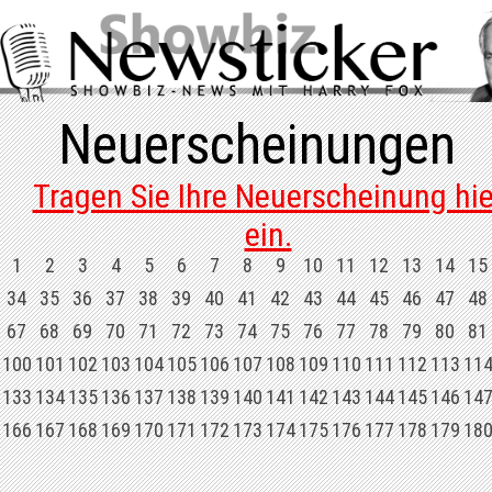
Neuerscheinungen
Tragen Sie Ihre Neuerscheinung hie
ein.
1
2
3
4
5
6
7
8
9
10
11
12
13
14
15
34
35
36
37
38
39
40
41
42
43
44
45
46
47
48
67
68
69
70
71
72
73
74
75
76
77
78
79
80
81
100
101
102
103
104
105
106
107
108
109
110
111
112
113
11
133
134
135
136
137
138
139
140
141
142
143
144
145
146
14
166
167
168
169
170
171
172
173
174
175
176
177
178
179
18