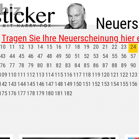
Neuers
Tragen Sie Ihre Neuerscheinung hier e
10
11
12
13
14
15
16
17
18
19
20
21
22
23
24
43
44
45
46
47
48
49
50
51
52
53
54
55
56
57
76
77
78
79
80
81
82
83
84
85
86
87
88
89
90
109
110
111
112
113
114
115
116
117
118
119
120
121
122
123
142
143
144
145
146
147
148
149
150
151
152
153
154
155
156
175
176
177
178
179
180
181
182