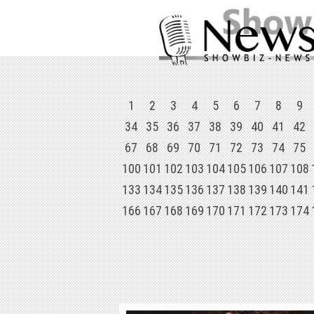
1
2
3
4
5
6
7
8
9
34
35
36
37
38
39
40
41
42
67
68
69
70
71
72
73
74
75
100
101
102
103
104
105
106
107
108
133
134
135
136
137
138
139
140
141
166
167
168
169
170
171
172
173
174