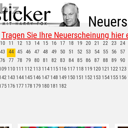
Neuers
Tragen Sie Ihre Neuerscheinung hier e
10
11
12
13
14
15
16
17
18
19
20
21
22
23
24
43
44
45
46
47
48
49
50
51
52
53
54
55
56
57
76
77
78
79
80
81
82
83
84
85
86
87
88
89
90
109
110
111
112
113
114
115
116
117
118
119
120
121
122
123
142
143
144
145
146
147
148
149
150
151
152
153
154
155
156
175
176
177
178
179
180
181
182