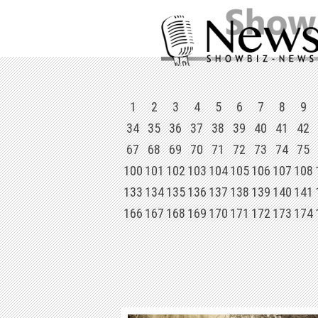
1
2
3
4
5
6
7
8
9
34
35
36
37
38
39
40
41
42
67
68
69
70
71
72
73
74
75
100
101
102
103
104
105
106
107
108
133
134
135
136
137
138
139
140
141
166
167
168
169
170
171
172
173
174