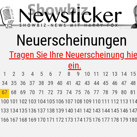
Neuerscheinungen
Tragen Sie Ihre Neuerscheinung hie
ein.
1
2
3
4
5
6
7
8
9
10
11
12
13
14
15
34
35
36
37
38
39
40
41
42
43
44
45
46
47
48
67
68
69
70
71
72
73
74
75
76
77
78
79
80
81
100
101
102
103
104
105
106
107
108
109
110
111
112
113
11
133
134
135
136
137
138
139
140
141
142
143
144
145
146
14
166
167
168
169
170
171
172
173
174
175
176
177
178
179
18