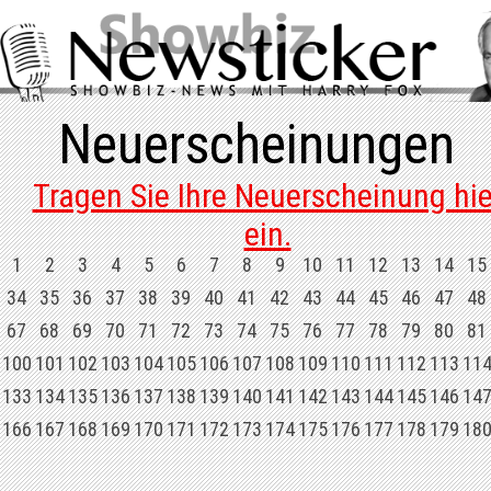
Neuerscheinungen
Tragen Sie Ihre Neuerscheinung hie
ein.
1
2
3
4
5
6
7
8
9
10
11
12
13
14
15
34
35
36
37
38
39
40
41
42
43
44
45
46
47
48
67
68
69
70
71
72
73
74
75
76
77
78
79
80
81
100
101
102
103
104
105
106
107
108
109
110
111
112
113
11
133
134
135
136
137
138
139
140
141
142
143
144
145
146
14
166
167
168
169
170
171
172
173
174
175
176
177
178
179
18