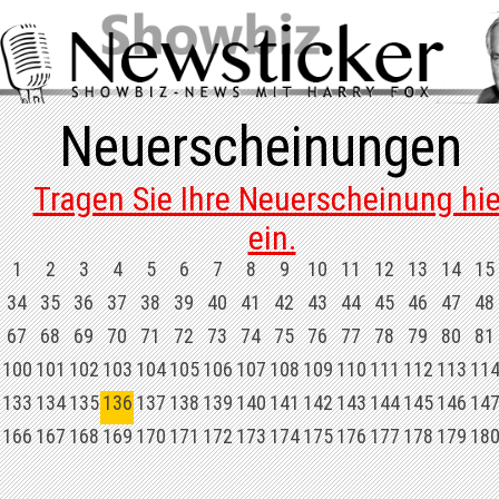
Neuerscheinungen
Tragen Sie Ihre Neuerscheinung hie
ein.
1
2
3
4
5
6
7
8
9
10
11
12
13
14
15
34
35
36
37
38
39
40
41
42
43
44
45
46
47
48
67
68
69
70
71
72
73
74
75
76
77
78
79
80
81
100
101
102
103
104
105
106
107
108
109
110
111
112
113
11
133
134
135
136
137
138
139
140
141
142
143
144
145
146
14
166
167
168
169
170
171
172
173
174
175
176
177
178
179
18