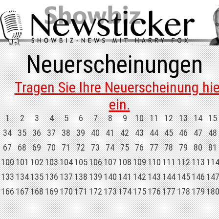
Neuerscheinungen
Tragen Sie Ihre Neuerscheinung hie
ein.
1
2
3
4
5
6
7
8
9
10
11
12
13
14
15
34
35
36
37
38
39
40
41
42
43
44
45
46
47
48
67
68
69
70
71
72
73
74
75
76
77
78
79
80
81
100
101
102
103
104
105
106
107
108
109
110
111
112
113
11
133
134
135
136
137
138
139
140
141
142
143
144
145
146
14
166
167
168
169
170
171
172
173
174
175
176
177
178
179
18