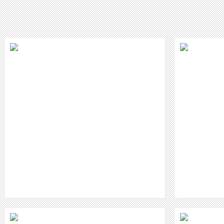
ANDY SCHÄFER - EIN NEUER STERN AM
R
SCHLAGERHIMMEL
WEITER