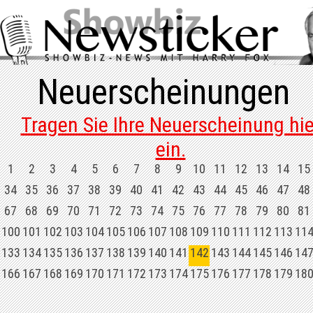
Neuerscheinungen
Tragen Sie Ihre Neuerscheinung hie
ein.
1
2
3
4
5
6
7
8
9
10
11
12
13
14
15
34
35
36
37
38
39
40
41
42
43
44
45
46
47
48
67
68
69
70
71
72
73
74
75
76
77
78
79
80
81
100
101
102
103
104
105
106
107
108
109
110
111
112
113
11
133
134
135
136
137
138
139
140
141
142
143
144
145
146
14
166
167
168
169
170
171
172
173
174
175
176
177
178
179
18