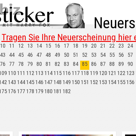
Neuers
Tragen Sie Ihre Neuerscheinung hier e
10
11
12
13
14
15
16
17
18
19
20
21
22
23
24
43
44
45
46
47
48
49
50
51
52
53
54
55
56
57
76
77
78
79
80
81
82
83
84
85
86
87
88
89
90
109
110
111
112
113
114
115
116
117
118
119
120
121
122
123
142
143
144
145
146
147
148
149
150
151
152
153
154
155
156
175
176
177
178
179
180
181
182