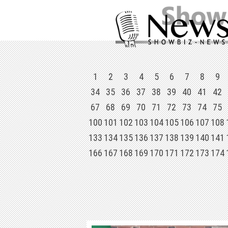
1
2
3
4
5
6
7
8
9
34
35
36
37
38
39
40
41
42
67
68
69
70
71
72
73
74
75
100
101
102
103
104
105
106
107
108
133
134
135
136
137
138
139
140
141
166
167
168
169
170
171
172
173
174