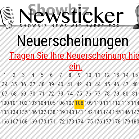
Neuerscheinungen
Tragen Sie Ihre Neuerscheinung hie
ein.
1
2
3
4
5
6
7
8
9
10
11
12
13
14
15
34
35
36
37
38
39
40
41
42
43
44
45
46
47
48
67
68
69
70
71
72
73
74
75
76
77
78
79
80
81
100
101
102
103
104
105
106
107
108
109
110
111
112
113
11
133
134
135
136
137
138
139
140
141
142
143
144
145
146
14
166
167
168
169
170
171
172
173
174
175
176
177
178
179
18