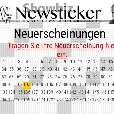
Neuerscheinungen
Tragen Sie Ihre Neuerscheinung hie
ein.
1
2
3
4
5
6
7
8
9
10
11
12
13
14
15
34
35
36
37
38
39
40
41
42
43
44
45
46
47
48
67
68
69
70
71
72
73
74
75
76
77
78
79
80
81
100
101
102
103
104
105
106
107
108
109
110
111
112
113
11
133
134
135
136
137
138
139
140
141
142
143
144
145
146
14
166
167
168
169
170
171
172
173
174
175
176
177
178
179
18