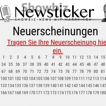
Neuerscheinungen
Tragen Sie Ihre Neuerscheinung hie
ein.
1
2
3
4
5
6
7
8
9
10
11
12
13
14
15
34
35
36
37
38
39
40
41
42
43
44
45
46
47
48
67
68
69
70
71
72
73
74
75
76
77
78
79
80
81
100
101
102
103
104
105
106
107
108
109
110
111
112
113
11
133
134
135
136
137
138
139
140
141
142
143
144
145
146
14
166
167
168
169
170
171
172
173
174
175
176
177
178
179
18