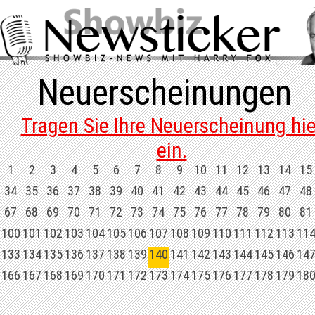
Neuerscheinungen
Tragen Sie Ihre Neuerscheinung hie
ein.
1
2
3
4
5
6
7
8
9
10
11
12
13
14
15
34
35
36
37
38
39
40
41
42
43
44
45
46
47
48
67
68
69
70
71
72
73
74
75
76
77
78
79
80
81
100
101
102
103
104
105
106
107
108
109
110
111
112
113
11
133
134
135
136
137
138
139
140
141
142
143
144
145
146
14
166
167
168
169
170
171
172
173
174
175
176
177
178
179
18