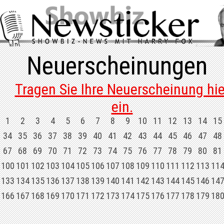
Neuerscheinungen
Tragen Sie Ihre Neuerscheinung hie
ein.
1
2
3
4
5
6
7
8
9
10
11
12
13
14
15
34
35
36
37
38
39
40
41
42
43
44
45
46
47
48
67
68
69
70
71
72
73
74
75
76
77
78
79
80
81
100
101
102
103
104
105
106
107
108
109
110
111
112
113
11
133
134
135
136
137
138
139
140
141
142
143
144
145
146
14
166
167
168
169
170
171
172
173
174
175
176
177
178
179
18