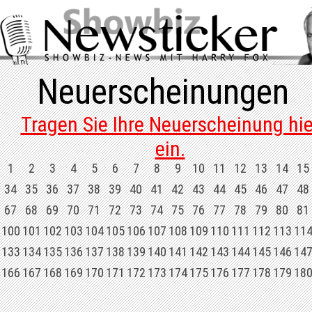
Neuerscheinungen
Tragen Sie Ihre Neuerscheinung hie
ein.
1
2
3
4
5
6
7
8
9
10
11
12
13
14
15
34
35
36
37
38
39
40
41
42
43
44
45
46
47
48
67
68
69
70
71
72
73
74
75
76
77
78
79
80
81
100
101
102
103
104
105
106
107
108
109
110
111
112
113
11
133
134
135
136
137
138
139
140
141
142
143
144
145
146
14
166
167
168
169
170
171
172
173
174
175
176
177
178
179
18