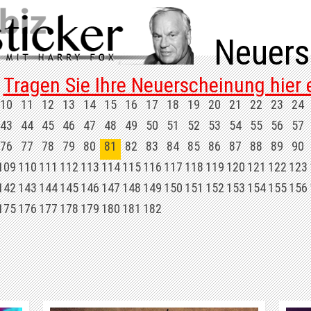
Neuers
Tragen Sie Ihre Neuerscheinung hier e
10
11
12
13
14
15
16
17
18
19
20
21
22
23
24
43
44
45
46
47
48
49
50
51
52
53
54
55
56
57
76
77
78
79
80
81
82
83
84
85
86
87
88
89
90
109
110
111
112
113
114
115
116
117
118
119
120
121
122
123
142
143
144
145
146
147
148
149
150
151
152
153
154
155
156
175
176
177
178
179
180
181
182