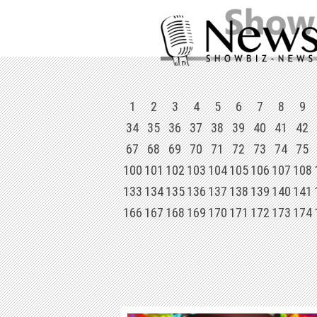
1
2
3
4
5
6
7
8
9
34
35
36
37
38
39
40
41
42
67
68
69
70
71
72
73
74
75
100
101
102
103
104
105
106
107
108
133
134
135
136
137
138
139
140
141
166
167
168
169
170
171
172
173
174