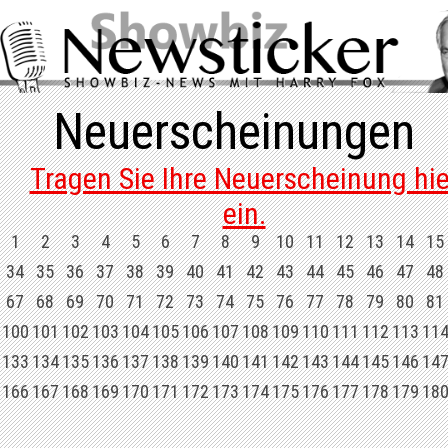
Neuerscheinungen
Tragen Sie Ihre Neuerscheinung hie
ein.
1
2
3
4
5
6
7
8
9
10
11
12
13
14
15
34
35
36
37
38
39
40
41
42
43
44
45
46
47
48
67
68
69
70
71
72
73
74
75
76
77
78
79
80
81
100
101
102
103
104
105
106
107
108
109
110
111
112
113
11
133
134
135
136
137
138
139
140
141
142
143
144
145
146
14
166
167
168
169
170
171
172
173
174
175
176
177
178
179
18