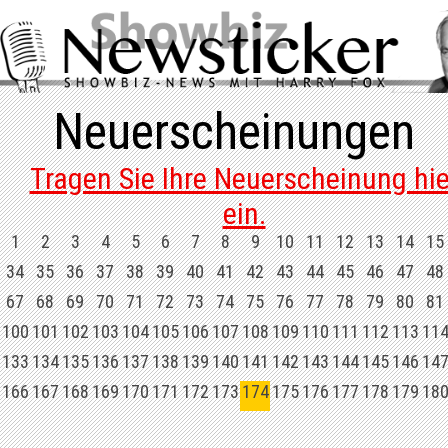
Neuerscheinungen
Tragen Sie Ihre Neuerscheinung hie
ein.
1
2
3
4
5
6
7
8
9
10
11
12
13
14
15
34
35
36
37
38
39
40
41
42
43
44
45
46
47
48
67
68
69
70
71
72
73
74
75
76
77
78
79
80
81
100
101
102
103
104
105
106
107
108
109
110
111
112
113
11
133
134
135
136
137
138
139
140
141
142
143
144
145
146
14
166
167
168
169
170
171
172
173
174
175
176
177
178
179
18