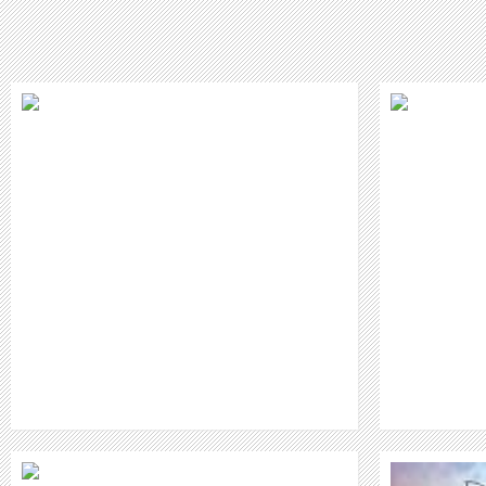
ALBUM „FACE TO FACE“ VON NEA!:
VORBESTELLUNGEN AB SOFORT
ONLINE MÖGLICH
WEITER